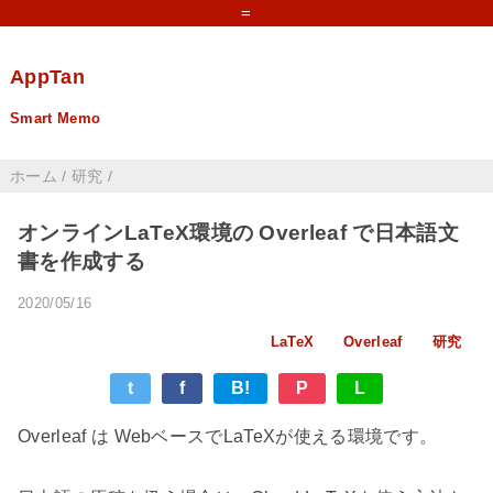
=
AppTan
Smart Memo
ホーム
/
研究
/
オンラインLaTeX環境の Overleaf で日本語文
書を作成する
2020/05/16
LaTeX
Overleaf
研究
t
f
B!
P
L
Overleaf は WebベースでLaTeXが使える環境です。