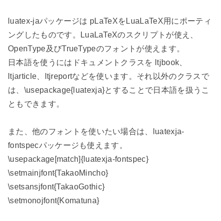
luatex-jaパッケージは pLaTeXをLuaLaTeX用にポーティ
ングしたものです。LuaLaTeXのスクリプトが使え、
OpenType及びTrueTypeのフォントが使えます。
日本語を使うにはドキュメントクラスを ltjbook、
ltjarticle、ltjreportなどを使います。それ以外のクラスで
は、\usepackage{luatexja}とすることで日本語を扱うこ
ともできます。
また、他のフォントを使いたい場合は、luatexja-
fontspecパッケージも使えます。
\usepackage[match]{luatexja-fontspec}
\setmainjfont{TakaoMincho}
\setsansjfont{TakaoGothic}
\setmonojfont{Komatuna}